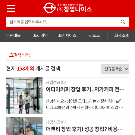
추천매물
프리미엄
프랜차이즈
리포트
회사소개
검색조건 :
현재
158
개의
게시글 검색
창업성공후기
이디야커피 창업 후기 , 저가커피 전성시대, 왜 이디야를 선택했을까?
안녕하세요~ 창업을 도와드리는 친절한 김대표입
니다. 오늘은 광주에서 진행된 이디야커피 창업 후
기를 자세히 전해드리겠습니다. ​ 이디야커피의 시장
이미지와 현실 이디야커피는 흔히 저가 커피와 고가
창업성공후기
커피 사이에서 어중간한 브랜드라는 이미지가 존재
더벤티 창업 후기! 성공 창업? 비용부터 줄여야죠!
합니다. 이 때문에 일부 창업자들은 브랜드 선택 시