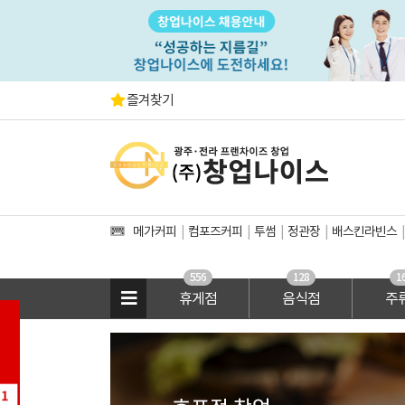
즐겨찾기
메가커피
컴포즈커피
투썸
정관장
배스킨라빈스
556
128
1
휴게점
음식점
주