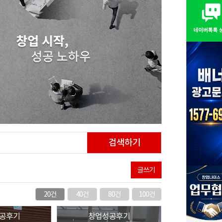
검색하기
글쓰기
20건
40건
80건
100건
공후기
창업성공후기