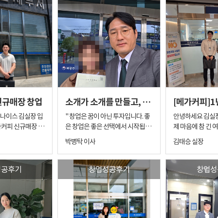
신규매장 창업
소개가 소개를 만들고, 신뢰가 창업으로 이어진 메가커피 신규창업 이야기
나이스 김실장 입
" 창업은 꿈이 아닌 투자입니다. 좋
안녕하세요 김실장입니
가커피 신규매장 창
은 창업은 좋은 선택에서 시작됩니
제 마음에 참 긴 
보려 합니다. 1.
다. " 안녕하세요. 친절한박이사입
점주님의 이야기
박병탁 이사
김태승 실장
메가커피 신규오픈
니다. 창업 컨설팅을 하다 보면 가장
다. 자그마치 1년
피 신규오픈 매장
감사한 순간이 있습니다. 바로 소개
저와 동고동락하며
한 인연으로 시작
를 통해 새로운 인연을 만나게 될 때
의 메가커피 매장
성공후기
창업성공후기
창업성
 예비사장님은 기
입니다. 광고를 보고 연락을 주시는
신 젊은 신혼부부의 
이스를 통해 메가
것도 감사한 일이지만, 기존 창업자
"실장님, 저 정말
창업을 진행하셨던
분이 만족해서 주변 지인에게 소개
요?" 처음 저를 
으로, 소개를 받고
를 해주시는 것은 또 다른 의미가 있
각납니다. 창업이