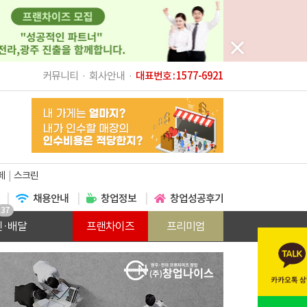
커뮤니티
회사안내
대표번호 : 1577-6921
페
스크린
채용안내
창업정보
창업성공후기
37
인·배달
프랜차이즈
프리미엄