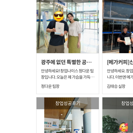
광주에 없던 특별한 공간: 진정한 애견동반 브런치카페 창업 성공기
[메가커피]
안녕하세요! 창업나이스 정다운 팀
안녕하세요. 창업
장입니다. 오늘은 제 가슴을 가득 채
니다. 이번엔 메
운 보람찬 창업 성공 후기를 들려드
업 후기 이야기를 해
정다운 팀장
김태승 실장
리려고 합니다. 이번 창업은 저에게
소개로 시작된 
더욱 뜻깊고 특별했습니다. 창업자
창업 이번 메가커
분과의 인연은 벌써 1년 전부터 시
창업은 조금 특별
창업성공후기
창업
작되었어요. 오랜 시간 소통하며 원
되었습니다. 이번
하시는 방향을 마음 깊이 담아두고
존에 저희 창업나
있었죠. 그리고 다시 운명처럼, 창
커피 양도양수 
업자분이 원하던 방향과 조건에 딱
점주님의 가족분