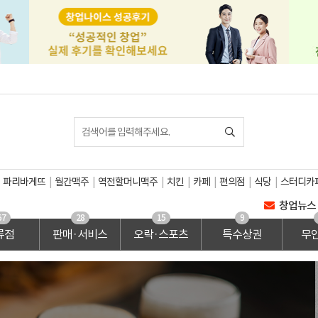
파리바게뜨
월간맥주
역전할머니맥주
치킨
카페
편의점
식당
스터디카
창업뉴스
67
28
15
9
류점
판매·서비스
오락·스포츠
특수상권
무