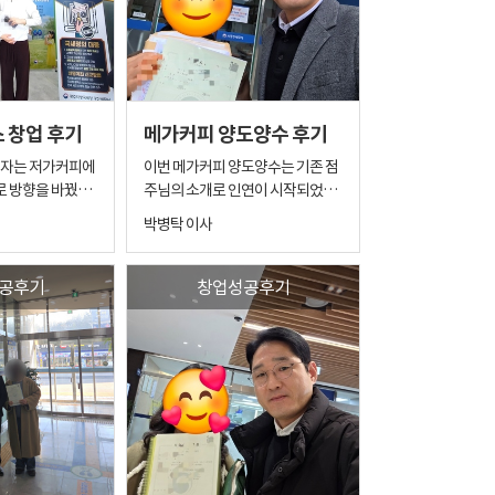
 고민이 깊으실 수
심히 일해 오셨지만 최근 어린이집
연 내가 카페를 잘
업계의 상황이 예전 같지 않았고,
", "이 상권에서
앞으로의 미래를 고민하던 중 새로
" 매일 밤잠을 설
운 사업을 알아보기 시작하셨다고
 해요. 어떤 분들
합니다. 사실 이분이 처음 저를 찾아
 덜컥 계약부터 하
오신 계기는 소개였습니다. 제가 얼
 창업 후기
메가커피 양도양수 후기
리 사장님은 정말
마 전 진행해 드렸던 메가커피 점주
는 그 신중함이 너
님이 계신데, 그분이 현재 매장을
창업자는 저가커피에
이번 메가커피 양도양수는 기존 점
제대로 준비해서 시
안정적으로 운영하며 좋은 성과를
로 방향을 바꿨을
주님의 소개로 인연이 시작되었습
 무기가 되는 거니
내고 계십니다. 운영을 시작한 이후
니다. 기존 매장을 안정적으로 운영
박병탁 이사
매출도 크게 성장했고 현재는 월 수
하시던 점주님의 추천으로 이어진
팅 그렇게 시작된
익도 상당히 만족스러운 수준까지
이야기를 해보려고
만큼, 초기 상담부터 신뢰를 바탕으
이어졌습니다. 그
올라온 상황입니다. 그 모습을 가까
로 빠르게 방향을 설정할 수 있었던
공후기
창업성공후기
 매장을 같이 보고
이에서 지켜보신 지인분께서 "나도
업 이야기가 아닙
케이스입니다. 양수자는 아들을 위
한번 해볼 수 있을까?"라는 생각을
해 창업을 준비하신 사례로, 단순한
은데 주말이 아쉬
하게 되었고, 그렇게 소개를 통해
다음 창업
투자 목적이 아닌 가족이 함께 운영
저를 찾아오시게 되었습니다. 처음
레이스 브랜드 전
을 고려한 형태였습니다. 어머님과
 비중이 너무 높아
상담을 진행했을 때 가장 많이 하셨
. ​ 카페 창
따님까지 함께 참여하는 구조로 계
'돈 잘
던 말이 있습니다. "저는 이런 거 잘
들 중에는 처음
획이 잡히면서, 인건비 부담을 줄이
라, '우리 사장님
못해요." "장사는 한 번도 안 해봤어
드를 많이 살펴보
고 운영 안정성을 높일 수 있는 방향
지 않고 운영할 수
요." "커피도 잘 몰라요." "제가 할
으로 준비를 진행했습니다. 초기에
는 게 숙제였습니
수 있을까요?" 솔직히 말씀드리면
아 보이기 때문입
는 매장 선택과 향후 운영 방식에 대