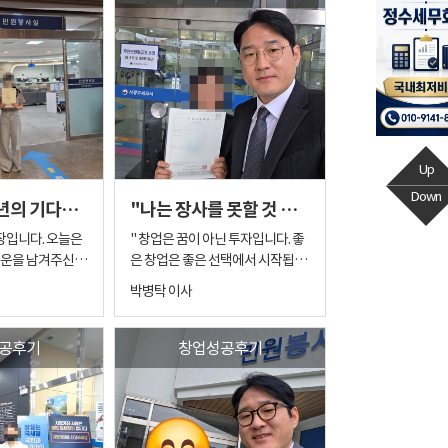
[메가커피]1년의 기다림, 마침내 나에게 꼭 맞는 '메가커피' 매장을 찾다
"나는 장사를 못할 것 같은데..." 어린이집 원장님이 컴포즈커피 사장님이 되기까지
다. 오늘은
" 창업은 꿈이 아닌 투자입니다. 좋
여운을 남겨주신 한
은 창업은 좋은 선택에서 시작됩니
를 해보려고 합니
다. " 안녕하세요. 친절한박이사입
박병탁 이사
이라는 시간 동안
니다. 창업 상담을 하다 보면 다양한
, 마침내 본인만
분들을 만나게 됩니다. 그중에서도
을 멋지게 오픈하
오늘 소개해 드릴 분은 유독 기억에
공후기
창업성공후기
스토리예요. 1.
남는 창업자분입니다. 이번 창업자
 잘할 수 있을까
분은 50대 초반의 여성분으로 약
찾아오셨을 때가 생
20년 가까이 어린이집을 운영해 오
라는 게 인생이 걸
셨습니다. 오랜 기간 한 분야에서 열