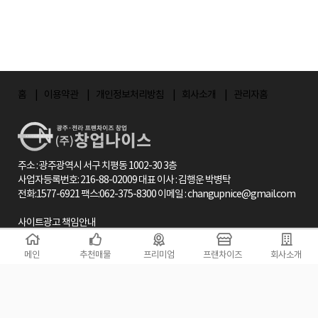
홈
이용약관
개인정보처리방침
회사소개
관리자홈
주소 : 광주광역시 서구 치평동 1002-30 3층
사업자등록번호: 216-88-02009 대표 이사 : 김행운 박병탁
전화:1577-6921 팩스:062-375-8300 이메일 : changupnice@gmail.com
사이트광고 책임안내
창업나이스 사이트와 사업자는 창업프렌차이즈, 예비창업자, 상가분양사, 시행
사, 언론사, 컨설팅업체등이 제공한 정보나 창업나이스에서 이들로부터
메인
추천매물
프리미엄
프랜차이즈
회사소개
수집한 정보가 본 사이트상에 게재될 수 있도록 웹 상의 공간을 제공하고 있을 뿐
이므로 당해 정보의 정확성이나 완전성을 보장할 수 없습니다.
따라서, 당해 정보가 소송 절차등에 있어서 창업시작의 기준시가나 그에 준하는
정보로 사용된다고 하더라도 그 정보의 정확성과 완전성에 대해서는 본사는