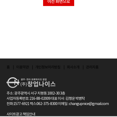
이전 화면으로
홈
이용약관
개인정보처리방침
회사소개
관리자홈
주소 : 광주광역시 서구 치평동 1002-30 3층
사업자등록번호: 216-88-02009 대표 이사 : 김행운 박병탁
전화:1577-6921 팩스:062-375-8300 이메일 : changupnice@gmail.com
사이트광고 책임안내