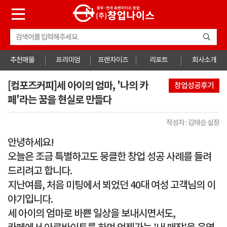
추천매물
프리미엄
프랜차이즈
리포트
회사소개
[컴포즈커피]세 아이의 엄마, '나의 카
창업성공후기
페'라는 꿈을 현실로 만들다
작성자 : 김태승 실장
안녕하세요!
오늘은 조금 특별하고도 뭉클한 창업 성공 사례를 들려
드리려고 합니다.
지난여름, 처음 미팅에서 뵈었던
40대 여성 고객님
의 이
야기입니다.
세 아이의 엄마로 바쁜 일상을 보내시면서도,