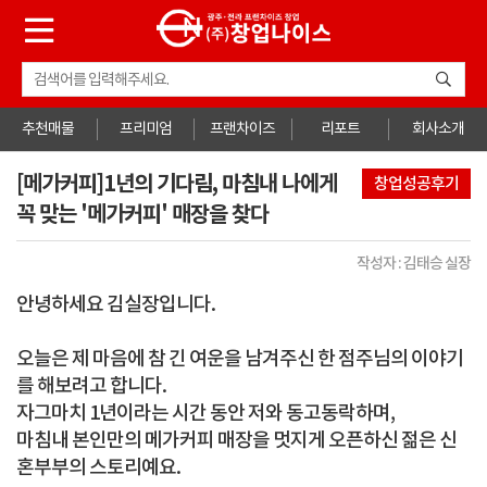
추천매물
프리미엄
프랜차이즈
리포트
회사소개
[메가커피]1년의 기다림, 마침내 나에게
창업성공후기
꼭 맞는 '메가커피' 매장을 찾다
작성자 : 김태승 실장
안녕하세요 김실장입니다.
오늘은 제 마음에 참 긴 여운을 남겨주신 한 점주님의 이야기
를 해보려고 합니다.
자그마치
1년이라는 시간 동안
저와 동고동락하며,
마침내 본인만의 메가커피 매장을 멋지게 오픈하신 젊은 신
혼부부의 스토리예요.