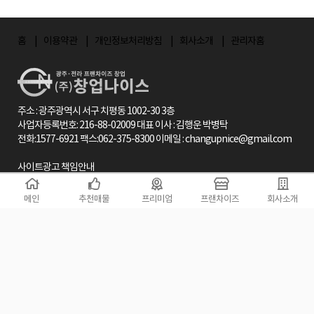
홈
이용약관
개인정보처리방침
회사소개
관리자홈
주소 : 광주광역시 서구 치평동 1002-30 3층
사업자등록번호: 216-88-02009 대표 이사 : 김행운 박병탁
전화:1577-6921 팩스:062-375-8300 이메일 : changupnice@gmail.com
사이트광고 책임안내
창업나이스 사이트와 사업자는 창업프렌차이즈, 예비창업자, 상가분양사, 시행
사, 언론사, 컨설팅업체등이 제공한 정보나 창업나이스에서 이들로부터
메인
추천매물
프리미엄
프랜차이즈
회사소개
수집한 정보가 본 사이트상에 게재될 수 있도록 웹 상의 공간을 제공하고 있을 뿐
이므로 당해 정보의 정확성이나 완전성을 보장할 수 없습니다.
따라서, 당해 정보가 소송 절차등에 있어서 창업시작의 기준시가나 그에 준하는
정보로 사용된다고 하더라도 그 정보의 정확성과 완전성에 대해서는 본사는
보장하지 않는 바이며, 당해 정보를 이용한 거래 및 제반 법적 문제에 대하여도
아무런 책임이 없음을 알려드립니다.
Copyright . (주)창업나이스 All Rights Reserved.