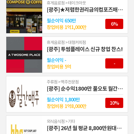
휴게음료점 > 테이크아웃
[광주]★저렴한권리금의컴포즈매장양수하실분
월순이익
650만
6%
창업비용
1억1,000만
휴게음료점 > 대형커피점
[광주] 투썸플레이스 신규 창업 찬스!
월순이익
-
-
창업비용
5억
주류점 > 맥주전문점
[광주] 순수익1800만 풀오토 월간맥주
월순이익
1,800만
10%
창업비용
1억8,000만
외식음식점 > 기타
[광주] 26년 월 평균 8,800만원대! BHC 프리미엄 매장