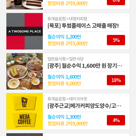
6%
창업비용
2억9,000만
휴게음료점 > 대형커피점
[목포] 투썸플레이스 고매출 매장!
월순이익
1,200만
5%
창업비용
2억5,000만
일반음식점 > 일반식당
[광주] 월순수익 1,600만 원 장기운영 신뢰도 높은 무등왕돈까스 창업!
월순이익
1,600만
18%
창업비용
9,000만
휴게음료점 > 테이크아웃
[광주근교]메가커피양도양수/고매출
월순이익
1,300만
4%
창업비용
2억9,000만