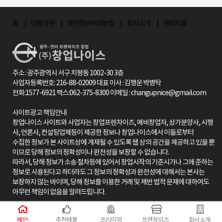
지 모두 갖춘 상태에서 상대적으로 합리적인 비용으
터 사업자등록까지 현실적으로 함께합니다. ​ ​ ​ 카페
장 안전하고 확실하게 시작할 수 있는 길, 창업나이
군까지 좋아서 학생뿐 아니라 직장인 유입도 충분히
정성'이라는 그림자가 있습니다. ​ 첨단 젊음의 거리
적인 창업 스토리를 만들어가겠습니다.
로 시작할 수 있다는 점도 매력 포인트였죠. ▶고객
창업을 한다면 신규 창업과 양도양수 중 어떤 방식이
스가 가장 가까운 곳에서 함께 찾아드립니다. 친절한
가능한 입지 좋은 공간이었어요! 무엇보다 초기 비용
는 신규 개업(432곳)과 폐업(421곳)이 모두 광주에
홈
이용약관
개인정보처리방침
님의 조건에 꼭 맞았던 매장 고객님의 운영 목적, 예
회사소개
관리자홈
더 현실적이라고 생각하시나요? 저가커피 시장의 빠
김대표 블로그 / 인스타 바로가기
도 부담 없이 깔끔하게 들어갈 수 있었답니다^^ 스터
서 가장 활발한 곳으로,= 역동적인 만큼 경쟁이 치열
산, 운영 가능 시간,위치 등 다양한 조건을 종합적으
른 확장 속도에 대해 어떻게 느끼시나요? 투썸플레
↓↓↓↓↓↓↓↓↓↓↓
디카페는 단기 유행이 아니라 꾸준히 수요가 이어지
하고 생존이 어렵다는 것을 의미합니다. 현재 이들 상
로 고려해본 결과, 가장 적합한 선택지는 컴포즈커피
이스 창업을 고민할 때 가장 궁금한 부분은 비용, 매
https://link.inpock.co.kr/chnice ​
는 장기 사업이에요. 학생들도 수험생들도 1년만 공
권의 가장 큰 약점은 버스에 의존하는 불편한 접근성
OO점이었습니다. 신규 오픈보다는 검증된 매장을
출, 상권 중 무엇인가요? ​ 언제든지 편하게 연락주세
부하진 않잖아요? 좋은 분위기 + 안정된 환경만 갖춰
입니다. 하지만 이는 역설적으로 도시철도 2호선 개
인수해 바로 운영 가능한 구조가 이 고객님께는 훨씬
요 ! https://link.inpock.co.kr/chnice
지면 몇 년이고 이용하는 단골층이 생겨요 !!! 무엇보
통 시 가장 큰 수혜를 입을 수 있는 엄청난 잠재력이
주소 : 광주광역시 서구 치평동 1002-30 3층
안정적인 선택지였고, 실제로 상담 이후부터 계약까
다 이번 사장님은 정말 마인드가 멋지신 분이셨어요
기도 합니다. ​ 구분 역사적 역할 주요 특징 및 인구 통
사업자등록번호: 216-88-02009 대표 이사 : 김행운 박병탁
지 빠르게 이어졌습니다. ▶ 고객님의 생생한 후기
^^ "어떻게 하면 더 편하고 효율적인 공간이 될까?"
전화:1577-6921 팩스:062-375-8300 이메일 : changupnice@gmail.com
계 경제 건전성 지표 미래 전망 (2호선 개통 이전) 충
“생각보다 더 빠르게 진행됐고, 무엇보다 실매장이
계속 고민하시고, 직접 바꾸고 싶은 아이디어도 많으
장로금남로 전통적 구도심, 호남 최대 상권 역사적
라 실감도 나고 안정감이 있었어요. 제가 생각했던 예
사이트광고 책임안내
시더라고요. 인상도 좋고, 긍정 에너지도 가득! 속으
중심지, 문화 자산 보유 높은 공실률(24.97%), 매출
산 안에서 가능했고, 브랜드 교육도 잘 되어 있어 자
창업나이스 사이트와 사업자는 창업프렌차이즈, 예비창업자, 상가분양사, 시행
로 '이 분은 진짜 잘 되시겠다'는 확신이 들었답니다
액 감소 활성화 사업에도 불구하고 점진적 쇠퇴 상무
신감도 붙었습니다.” 처음에는 창업에 대한 막연한
사, 언론사, 컨설팅업체등이 제공한 정보나 창업나이스에서 이들로부터
요즘 창업시장, 솔직히 말하면 쉽지 않죠. 하지만! -
지구 현대적 도심, 행정/업무 중심 직장인/중장년층
걱정도 있었지만 양도양수 방식의 장점을 경험하시
수집한 정보가 본 사이트상에 게재될 수 있도록 웹 상의 공간을 제공하고 있을 뿐
좋은 상권에 - 맞춤형 컨설팅이 함께한다면 충분히
중심, 고가 상권 사업체당 매출액 1위, 높은 공실률
면서 ‘이렇게 시작하길 잘했다’는 확신을 갖게 되셨
이므로 당해 정보의 정확성이나 완전성을 보장할 수 없습니다.
성공할 수 있어요! 전남, 광주 어디든지! 양도양수든
공존 정체기 진입, 젊은 층 이탈 우려 수완지구 신도
다고 합니다. ▶창업나이스의 진짜 강점은? 상권 분
따라서, 당해 정보가 소송 절차등에 있어서 창업시작의 기준시가나 그에 준하는
신규 창업이든 좋은 자리, 실속 있는 조건으로 창업
시 기반 생활/여가 중심 MZ세대 유입 1위, 학원/카페
석력! 창업나이스는 예비사장님의 성향, 생활패턴,
정보로 사용된다고 하더라도 그 정보의 정확성과 완전성에 대해서는 본사는
하실 수 있도록! 믿고 맡기는 창업나이스 정다운 실
밀집 유동인구 급증, 트렌드 중심 자가용 의존도 높
투자 여력까지 함께 고려합니다. 또한, 단순히 ‘지금
보장하지 않는 바이며, 당해 정보를 이용한 거래 및 제반 법적 문제에 대하여도
장이 도와드립니다 언제든 편하게 문의주세요! 성
으나 성장 잠재력 큼 첨단지구 신흥 유흥/외식 중심
매출이 얼마냐’가 아닌 상권의 가능성, 고객 흐름, 경
아무런 책임이 없음을 알려드립니다.
공적인 창업의 시작, 저와 함께해요 ^^ 광주,전남(목
젊은 직장인 중심, 회식/유흥 핫플레이스 높은 개업/
쟁 구조까지 입체적으로 분석해 가장 적합한 매장을
포,나주,순천,순창,여수,화순,담양,광양 등) 프랜차
폐업률, 치열한 경쟁 접근성 취약, 시장 불안정성 내
Copyright . (주)창업나이스 All Rights Reserved.
추천드립니다. 이번에도 고객님이 고민하셨던 지점
이즈 전문으로하고 있는 창업나이스입니다!!! 창업
재 2장: 위대한 연결자 - 광주 도시철도 2호선 프로
메인
추천매물
프리미엄
프랜차이즈
회사소개
들까지 반영하여 가장 안정적이고 현실적인 선택이