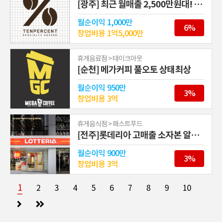
[광주] 최근 월매출 2,500만원대! 텐퍼센트커피
월순이익
1,000만
6%
창업비용
1억5,000만
휴게음료점 > 테이크아웃
[순천] 메가커피 풀오토 상태최상
월순이익
950만
3%
창업비용
3억
휴게음식점 > 패스트푸드
[전주]롯데리아 고매출 소자본 알짜 매장
월순이익
900만
3%
창업비용
3억
1
2
3
4
5
6
7
8
9
10