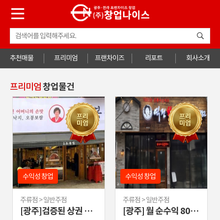
추천매물
프리미엄
프랜차이즈
리포트
회사소개
프리미엄
창업물건
보창업
프랜차이즈
여성창업
소자본 창업
수익성 창업
초보창업
프랜차이즈
여성창업
수익성 창업
프
주점
휴게음식점 > 패스트푸드
휴게음료점 > 테이
[광주] 월 순수익 800만★ 풀오토 역전할머니맥주
[광주]노브랜드버거 급매물 (권리금 0원)