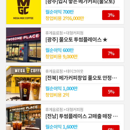
[광주]입지 좋은 메가커피(풀오토)
월순이익
700만
3%
창업비용
2억6,000만
휴게음료점 > 대형커피점
[광주] 풀오토 투썸플레이스 ★
월순이익
600만
7%
창업비용
9,000만
휴게음료점 > 테이크아웃
[전북] 메가커피창업 풀오토 안정적인창업
월순이익
1,000만
5%
창업비용
2억
휴게음료점 > 대형커피점
[전남] 투썸플레이스 고매출 매장 안정적으로 운영가능!
월순이익
1,600만