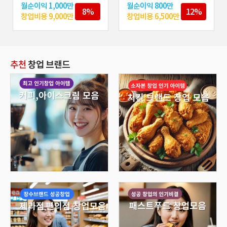
0만
월순이익
300만
월순이익
950만
12%
7%
500만
창업비용
문의
창업비용
3억
추천
창업 브랜드