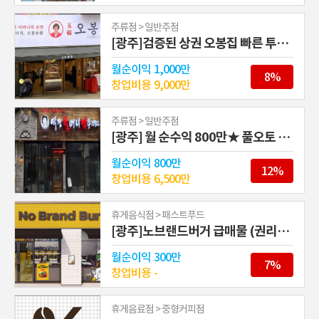
주류점 > 일반주점
[광주]검증된 상권 오봉집 빠른 투자금 회수
월순이익
1,000만
8%
창업비용
9,000만
주류점 > 일반주점
[광주] 월 순수익 800만★ 풀오토 역전할머니맥주
월순이익
800만
12%
창업비용
6,500만
휴게음식점 > 패스트푸드
[광주]노브랜드버거 급매물 (권리금 0원)
월순이익
300만
7%
창업비용
-
휴게음료점 > 중형커피점