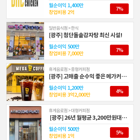
월순이익
1,400만
7%
창업비용
2억
일반음식점 > 한식
[광주] 첨단돌솥감자탕 최신 시설!
월순이익
500만
7%
창업비용
7,000만
휴게음료점 > 중형커피점
[광주] 고매출 순수익 좋은 메가커피 창업 !
월순이익
1,200만
4%
창업비용
3억2,000만
휴게음료점 > 대형커피점
[광주] 26년 월평균 3,200만원대! 투썸플레이스 양도양수
월순이익
500만
5%
창업비용
1억