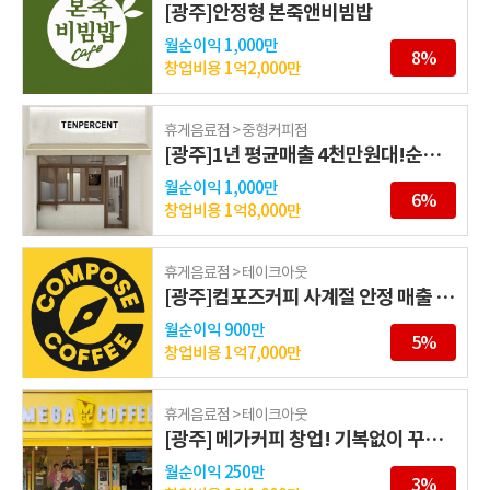
[광주]안정형 본죽앤비빔밥
월순이익
1,000만
8%
창업비용
1억2,000만
휴게음료점 > 중형커피점
[광주]1년 평균매출 4천만원대!순수익 1천
월순이익
1,000만
6%
창업비용
1억8,000만
휴게음료점 > 테이크아웃
[광주]컴포즈커피 사계절 안정 매출 매장
월순이익
900만
5%
창업비용
1억7,000만
휴게음료점 > 테이크아웃
[광주] 메가커피 창업! 기복없이 꾸준한매출 항아리상권
월순이익
250만
3%