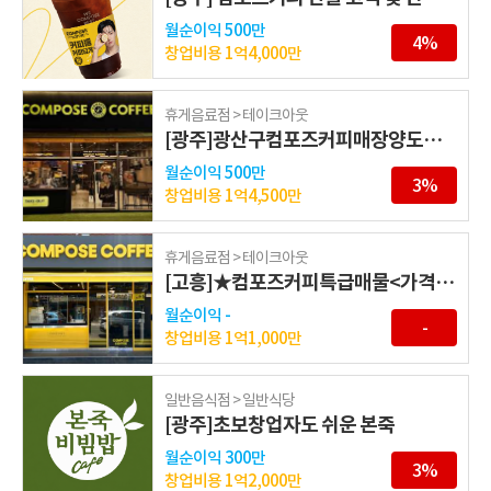
월순이익
500만
4%
창업비용
1억4,000만
휴게음료점 > 테이크아웃
[광주]광산구컴포즈커피매장양도양수정보
월순이익
500만
3%
창업비용
1억4,500만
휴게음료점 > 테이크아웃
[고흥]★컴포즈커피특급매물<가격내림>
월순이익
-
-
창업비용
1억1,000만
일반음식점 > 일반식당
[광주]초보창업자도 쉬운 본죽
월순이익
300만
3%
창업비용
1억2,000만