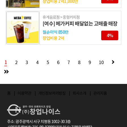
창업비용
1억1,000만
휴게음료점 > 중형커피점
[여수] 메가커피 배달없는 고매출 매장
월순이익
850만
4%
창업비용
2억
1
2
3
4
5
6
7
8
9
10
홈
이용약관
개인정보처리방침
회사소개
관리자홈
주소 : 광주광역시 서구 치평동 1002-30 3층