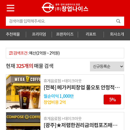
추천매물
프리미엄
프랜차이즈
리포트
회사소개
검색조건 :
예산(1억원 ~ 2억원)
현재
325
개의
매물 검색
휴게음료점 > 테이크아웃
[전북] 메가커피창업 풀오토 안정적인창업
월순이익
1,000만
5%
창업비용
2억
휴게음료점 > 테이크아웃
[광주]★저렴한권리금의컴포즈매장양수하실분