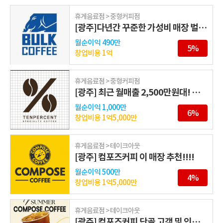
휴게음료점 > 중형커피점
[광주]다년간 꾸준한 가성비 매장 벌크커피
월순이익
490만
5%
창업비용
1억
휴게음료점 > 중형커피점
[광주] 최근 월매출 2,500만원대! 텐퍼센트커피
월순이익
1,000만
6%
창업비용
1억5,000만
휴게음료점 > 테이크아웃
[광주] 컴포즈커피 이 매장 추천!!!!
월순이익
500만
4%
창업비용
1억5,000만
휴게음료점 > 테이크아웃
[광주] 컴포즈커피 단골 고객 및 인지도 확보 매장 창업!