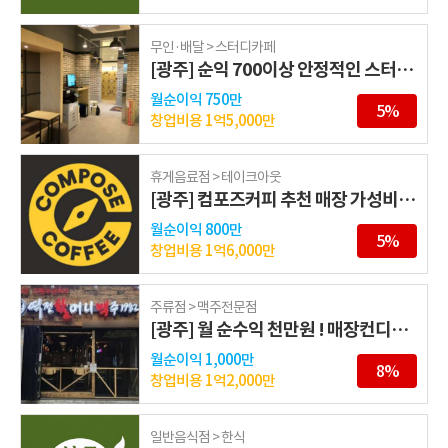
무인·배달 > 스터디카페
[광주] 순익 700이상 안정적인 스터디카페 창업
월순이익
750만
5%
창업비용
1억5,000만
휴게음료점 > 테이크아웃
[광주] 컴포즈커피 추천 매장 가성비 최고 매장!!
월순이익
800만
5%
창업비용
1억6,000만
주류점 > 맥주전문점
[광주] 월 순수익 천만원 ! 매장컨디션우수
월순이익
1,000만
8%
창업비용
1억2,000만
일반음식점 > 한식