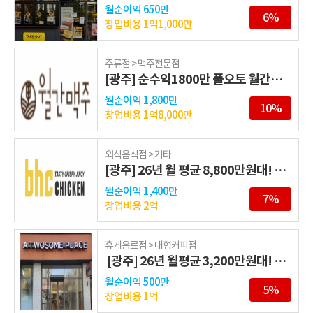
월순이익
650만
6%
창업비용
1억1,000만
주류점 > 맥주전문점
[광주] 순수익1800만 풀오토 월간맥주
월순이익
1,800만
10%
창업비용
1억8,000만
외식음식점 > 기타
[광주] 26년 월 평균 8,800만원대! BHC 프리미엄 매장
월순이익
1,400만
7%
창업비용
2억
휴게음료점 > 대형커피점
[광주] 26년 월평균 3,200만원대! 투썸플레이스 양도양수
월순이익
500만
5%
창업비용
1억