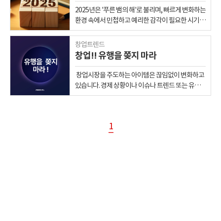
에서는 현재 광주 상권의 지형을 진단하고, 도시철
2025년은 '푸른 뱀의 해'로 불리며, 빠르게 변화하는
도 2호선이라는 거대한 변수가 각 상권에 미칠 영향
환경 속에서 민첩하고 예리한 감각이 필요한 시기로
을 심층적으로 분석하여 미래의 상업 지도를 예측해
평가됩니다. 김난도 교수의 "트렌드 코리아
보고자 합니다. ​ 1장: 현재의 지형 - 두 개의 도심과
2025"에서는 이러한 시대적 흐름을 반영하여
창업트렌드
부상하는 부도심들의 이야기 미래를 예측하기 위해
'SNAKE SENSE'라는 키워드와 함께 10가지 소비
창업!! 유행을 쫒지 마라
선 현재를 알아야 합니다. ​ 지금 광주의 상권은 전통
트렌드를 제안하고 있습니다. 아래에서 각 트렌드와
의 구도심과 현대적 신도심이라는 두 개의 축을 중
그 의미를 살펴보겠습니다. 1. 옴니보어
창업시장을 주도하는 아이템은 끊임없이 변화하고
심으로, 각기 다른 매력을 뽐내는 신흥 상권들이 떠
(Omnivore) 소비자들은 특정 브랜드나 제품에 얽
있습니다. 경제 상황이나 이슈나 트렌드 또는 유행
오르며 다극화되는 양상을 보이고 있습니다. 1.1 저
매이지 않고 다양한 선택을 통해 자신만의 취향을
따라 아이템들이 수시로 나타났다가 사라지면서 반
무는 영광, 구도심의 상징: 충장로와 금남로한때 '시
형성합니다. 나이, 성별, 소득 등 기존의 경계가 흐려
짝 아이템으로 전락하는 경우도 있습니다. 과거를
내 나간다'는 말과 동의어였던 충장로와 금남로. 광
지며 새로운 소비 시장이 형성되고 있습니다. 2. 아보
천천히 생각해 보시면 매운 음식 열풍이 몰아치면서
주를 넘어 호남 최대 상권의 위용을 자랑했지만,지
하(Aboha) '아주 보통의 하루'를 의미하며, 특별하
1
불닭을 비롯한 매운 음식의 인기가 대세를 이룬 적
금은 그 영광이 무색할 정도로 심각한 침체를 겪고
지 않은 일상 속에서도 만족을 찾는 삶의 태도를 반
도 있었습니다. 최근에는 코로나19 인해 배달음식
있습니다. 2024년 3분기 기준 중대형 상가 공실률이
영합니다. 이는 소확행 트렌드가 정착되는 가운데,
소비 급증으로 배달 시장 확대에 따른 배달 업종 브
24.97%에 달하고, 2022년에는 상권의 상징과도 같
평범한 일상의 가치를 재발견하려는 경향을 나타냅
랜드들이 인기를 얻고 있는 중입니다. 고물가 시대
던 스타벅스마저 문을 닫으며 현실을 여실히 보여주
니다. 3. 토핑 경제(Topping Economy) 소비자들
로 접어들면서 가성비 좋은 합리적인 아이템들과 함
었습니다. ​물론 사업체 수는 여전히 광주에서 가장
은 기본 기능에 더해 자신만의 맞춤형 요소를 추가
께 1코노미 시대를 겨냥한 아이템들도 꾸준히 증가
많지만,평균 매출액은 상무지구에 1위 자리를 내주
하는 소비를 선호합니다. 예를 들어, 크록스 신발에
하는 추세입니다. 이런 트렌드에 맞춰 프랜차이즈
었고,금남로 상권의 사업체 수는 지난 7년간 17%나
지비츠를 추가하거나 커피에 시럽, 크림을 더하는
브랜들도 쏟아져 나오고 있습니다. 프랜차이즈 창업
감소하며 첨단지구에도 밀리는 신세가 되었습니다.
소비 패턴이 대표적입니다. 4. 페이스테크(Face
은 초보창업자에게 안정적인 운영과 시간 절약 등
최근 '충장 상권 르네상스' 같은 활성화 사업으로 공
Tech) 얼굴 인식 기술이 결제와 소비 행태에 빠르게
많은 장점이 있어 창업시장에서 빼놓을 수 없습니