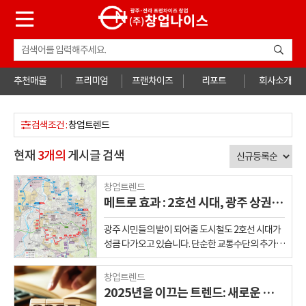
추천매물
프리미엄
프랜차이즈
리포트
회사소개
검색조건 :
창업트렌드
현재
3
개의
게시글 검색
창업트렌드
메트로 효과 : 2호선 시대, 광주 상권 지도의 대격변을 전망하다
광주 시민들의 발이 되어줄 도시철도 2호선 시대가
성큼 다가오고 있습니다. 단순한 교통수단의 추가를
넘어, 도시의 혈맥을 새로 잇는 이 거대한 프로젝트
는 광주의 상업 지도를 뿌리부터 뒤흔들 '게임 체인
창업트렌드
저'가 될 것입니다. 과연 어떤 상권이 새로운 시대의
2025년을 이끄는 트렌드: 새로운 시대를 여는 10가지 키워드
승자가 되고, 어떤 곳이 위기를 맞게 될까요? 이 글